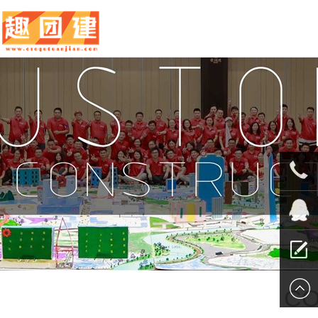
010-
5625707
QQ客服
留言报
CO