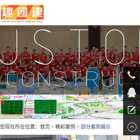
010-
5625707
QQ客服
您现在所在位置：
首页
>
精彩案例
>
部分案例展示
留言报