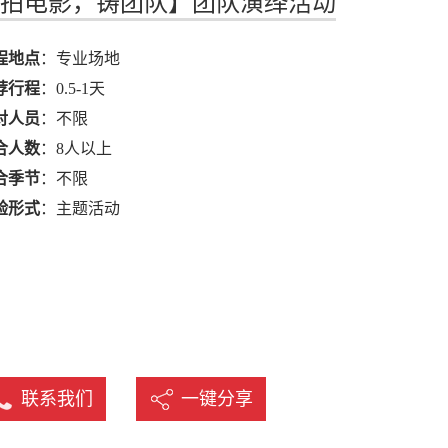
拍电影，铸团队】团队演绎活动
名
程地点
：专业场地
荐行程
：0.5-1天
对人员
：不限
合人数
：8人以上
合季节
：不限
验形式
：主题活动
联系我们
一键分享