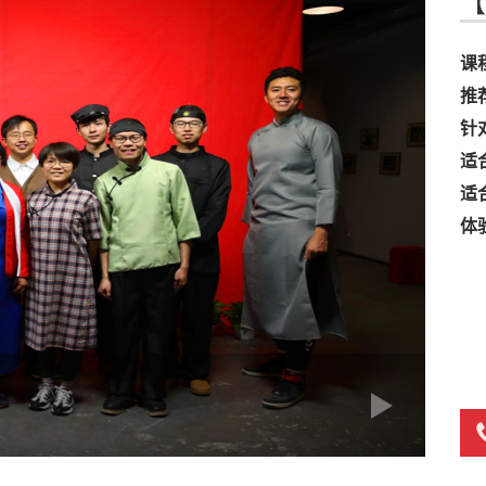
【
课
推
针
适
适
体