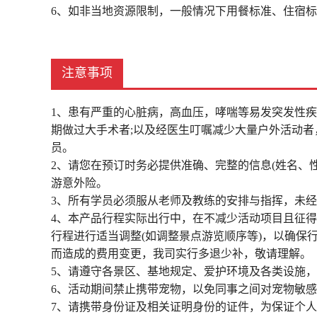
6、如非当地资源限制，一般情况下用餐标准、住宿
注意事项
1、患有严重的心脏病，高血压，哮喘等易发突发性
期做过大手术者;以及经医生叮嘱减少大量户外活动
员。
2、请您在预订时务必提供准确、完整的信息(姓名、
游意外险。
3、所有学员必须服从老师及教练的安排与指挥，未
4、本产品行程实际出行中，在不减少活动项目且征
行程进行适当调整(如调整景点游览顺序等)，以确保
而造成的费用变更，我司实行多退少补，敬请理解。
5、请遵守各景区、基地规定、爱护环境及各类设施
6、活动期间禁止携带宠物，以免同事之间对宠物敏
7、请携带身份证及相关证明身份的证件，为保证个