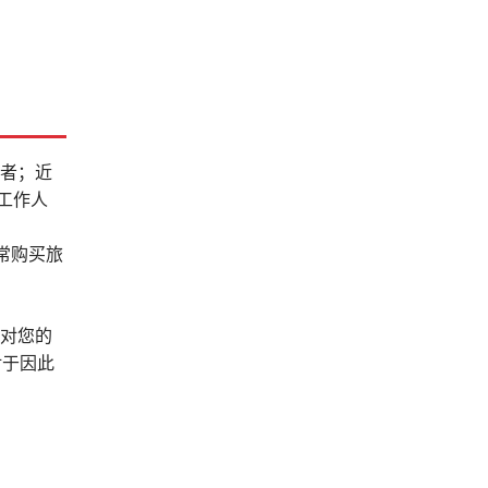
病者；近
工作人
常购买旅
，对您的
对于因此