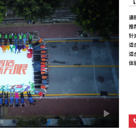
【
课
推
针
适
适
体