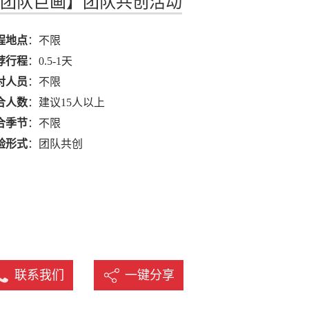
团队巨画】团队共创活动
名
程地点
：不限
荐行程
：0.5-1天
对人员
：不限
合人数
：建议15人以上
合季节
：不限
验形式
：团队共创
联系我们
一键分享