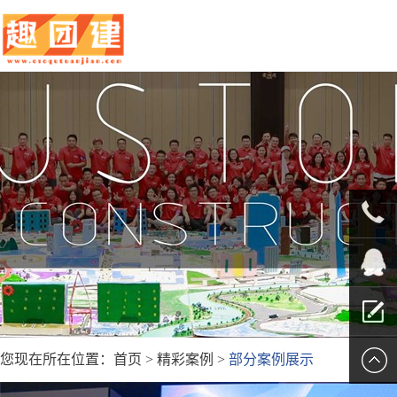
010-
5625707
QQ客服
您现在所在位置：
首页
>
精彩案例
>
部分案例展示
留言报