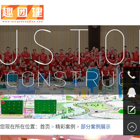
010-
5625707
QQ客服
您现在所在位置：
首页
>
精彩案例
>
部分案例展示
留言报