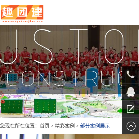
010-
5625707
QQ客服
您现在所在位置：
首页
>
精彩案例
>
部分案例展示
留言报