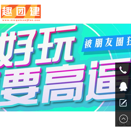
010-
5625707
QQ客服
留言报
CO