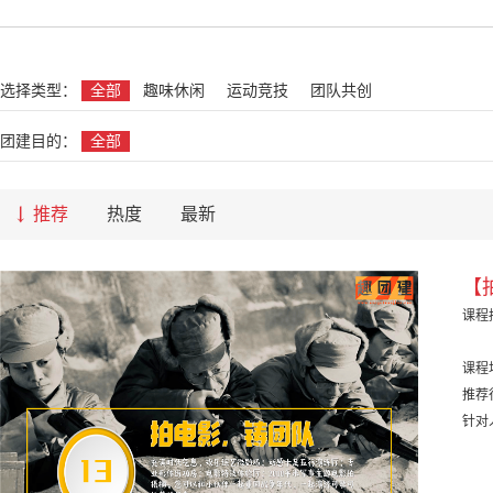
名
选择类型：
全部
趣味休闲
运动竞技
团队共创
团建目的：
全部
推荐
热度
最新
【
课程
课程
推荐
针对