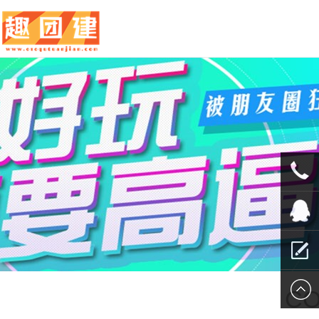
010-
5625707
QQ客服
留言报
CO