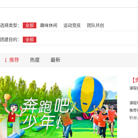
名
选择类型：
全部
趣味休闲
运动竞技
团队共创
团建目的：
全部
推荐
热度
最新
【
课程
课程
推荐
针对