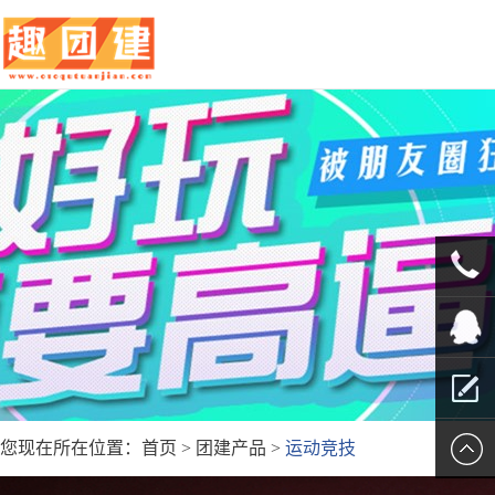
010-
5625707
QQ客服
您现在所在位置：
首页
>
团建产品
>
运动竞技
留言报