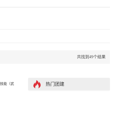
名
共找到49个结果
热门团建
业技能（武