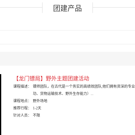
团建产品
【龙门镖局】野外主题团建活动
课程描述：
镖师团队，在古代是一个务实的高绩效团队,他们拥有资深的专
功、货物运输技术、野外生存能力）...
课程地点：
野外场地
推荐行程：
1-2天
针对人员：
不限