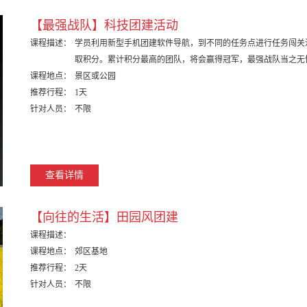
【最强战队】科技团建活动
课程描述：
学员利用新型手机团建软件导航，到不同的任务点进行任务闯关
取积分。累计积分最高的团队，将会赢得冠军，最强战队当之无愧.
课程地点：
景区或公园
推荐行程：
1天
针对人员：
不限
查看详情
【向往的生活】田园风团建
课程描述：
课程地点：
郊区基地
推荐行程：
2天
针对人员：
不限