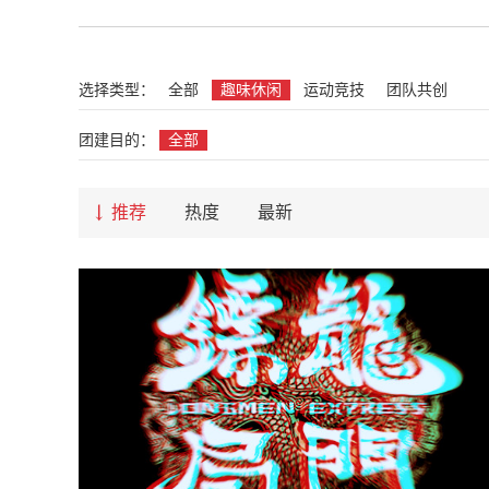
选择类型：
全部
趣味休闲
运动竞技
团队共创
团建目的：
全部
推荐
热度
最新