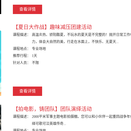
查看详情
【夏日大作战】趣味减压团建活动
课程描述：
高温炎热、骄阳酷夏，不玩水的夏天是不完整的！抛开日常工作
力，体会大自然的美，行走在水面上，不快乐、无夏天...
课程地点：
专业场地
推荐行程：
1天
针对人员：
不限
查看详情
【拍电影，铸团队】团队演绎活动
课程描述：
2000平米军事主题电影拍摄棚。您可以和小伙伴一起重回战争
绎可歌可泣英雄传奇...
课程地点：
专业场地