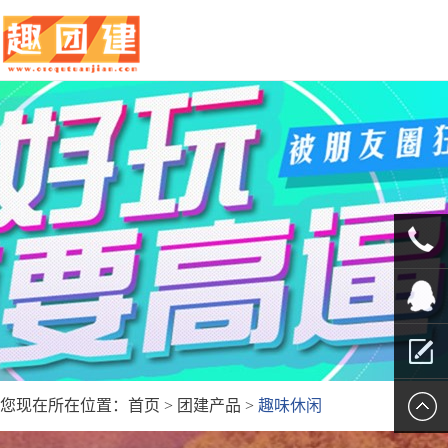
010-
5625707
QQ客服
您现在所在位置：
首页
>
团建产品
>
趣味休闲
留言报