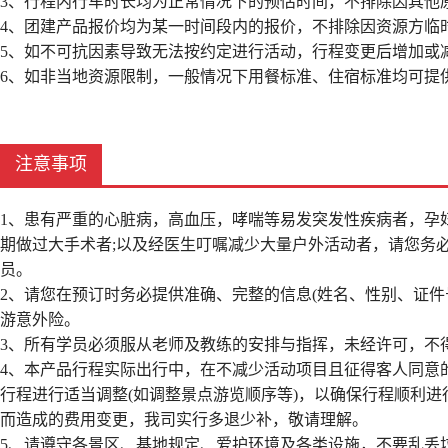
3、行程内行车时长均为正常情况下的预估时间，不排除因其他
4、团建产品报价均为某一时间段内的报价，不排除因资源方临
5、如不可抗因素导致无法按约定进行活动，行程变更后增加或
6、如非当地资源限制，一般情况下用餐标准、住宿标准均可提
注意事项
1、患有严重的心脏病，高血压，哮喘等易发突发性疾病者，孕
期做过大手术者;以及经医生叮嘱减少大量户外活动者，请您务
员。
2、请您在预订时务必提供准确、完整的信息(姓名、性别、证
游意外险。
3、所有学员必须服从老师及教练的安排与指挥，未经许可，不
4、本产品行程实际出行中，在不减少活动项目且征得客人同意
行程进行适当调整(如调整景点游览顺序等)，以确保行程顺利
而造成的费用变更，我司实行多退少补，敬请理解。
5、请遵守各景区、基地规定、爱护环境及各类设施，不要乱丢