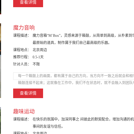
查看详情
魔力音响
课程描述：
魔力音箱“M`Box”，灵感来源于箱鼓，从简单到高级，从朴素到
最原始的道具，制作属于我们自己最高级的乐器。
课程地点：
北京周边
推荐行程：
0.5-1天
针对人员：
不限
每一个箱鼓上的画面，都有属于自己的方向，当方向不一致之后就会和相
箱鼓连接不起来；这就像在工作中，我们不在状态时，就不会融入到团队
查看详情
趣味运动
课程描述：
在快乐的氛围中，加深同事之 间彼此的默契配合，增加沟通的
事间的友谊与信任。
课程地点：
北京周边