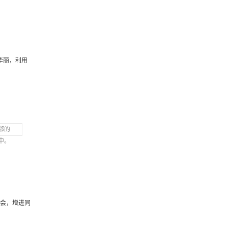
华丽，利用
邻的
中。
机会，增进同