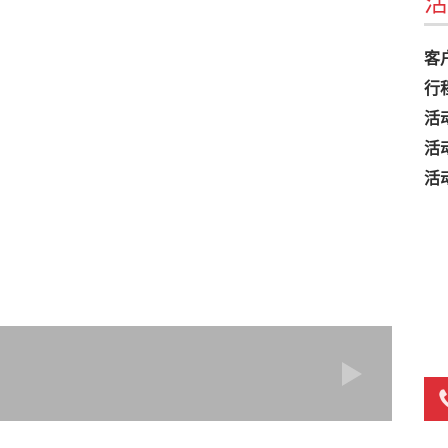
活
客
行
活
活
活