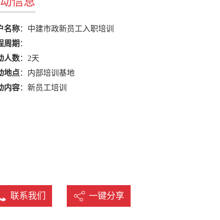
动信息
名
户名称
：中建市政新员工入职培训
程周期
：
动人数
：2天
动地点
：内部培训基地
动内容
：新员工培训
联系我们
一键分享