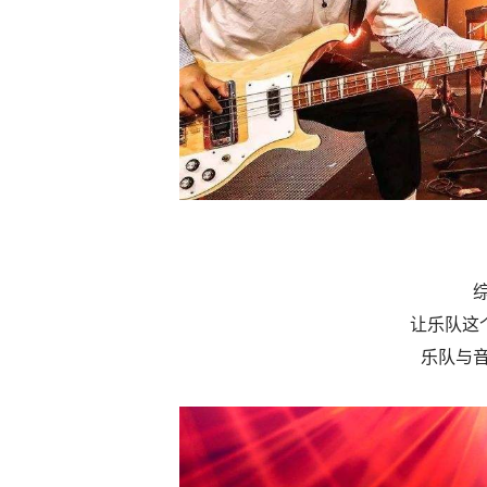
让乐队这
乐队与