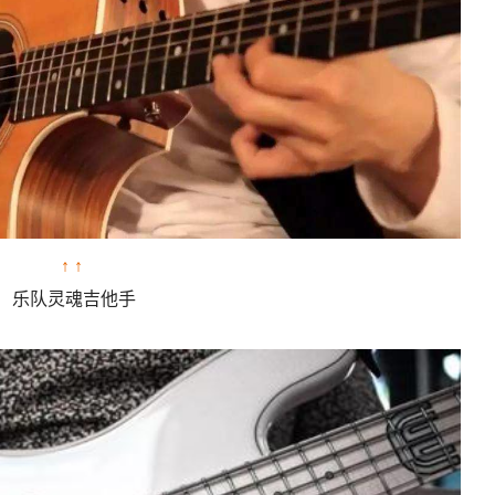
↑ ↑
乐队灵魂吉他手