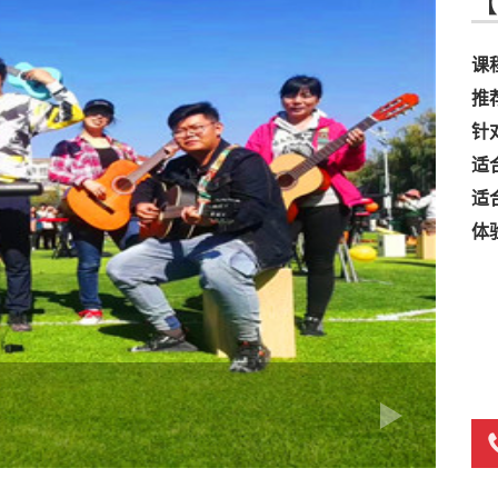
【
课
推
针
适
适
体