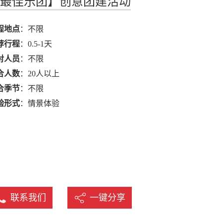
最佳乐团】创意团建活动
名
程地点
：不限
荐行程
：0.5-1天
对人员
：不限
合人数
：20人以上
合季节
：不限
验形式
：情景体验
联系我们
一键分享