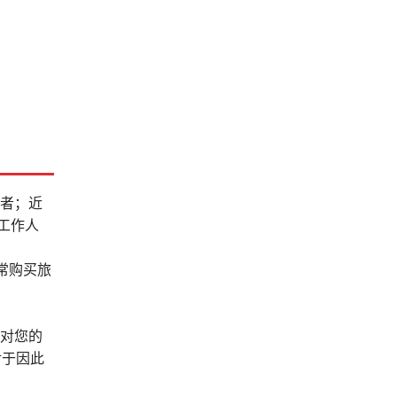
病者；近
工作人
常购买旅
，对您的
对于因此