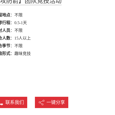
攻防箭】团队竞技活动
名
程地点
：不限
荐行程
：0.5-1天
对人员
：不限
合人数
：15人以上
合季节
：不限
验形式
：趣味竞技
联系我们
一键分享