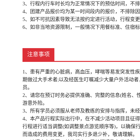
3、行程内行车时长均为正常情况下的预估时间，不
4、团建产品报价均为某一时间段内的报价，不排除
5、如不可抗因素导致无法按约定进行活动，行程变
6、如非当地资源限制，一般情况下用餐标准、住宿
注意事项
1、患有严重的心脏病，高血压，哮喘等易发突发性
期做过大手术者;以及经医生叮嘱减少大量户外活动
员。
2、请您在预订时务必提供准确、完整的信息(姓名、
游意外险。
3、所有学员必须服从老师及教练的安排与指挥，未
4、本产品行程实际出行中，在不减少活动项目且征
行程进行适当调整(如调整景点游览顺序等)，以确保
而造成的费用变更，我司实行多退少补，敬请理解。