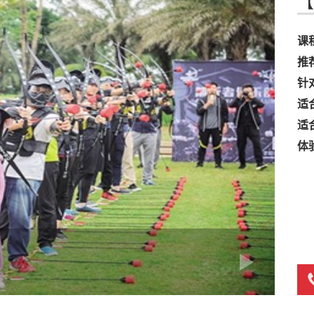
【
课
推
针
适
适
体