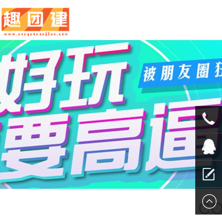
010-
5625707
QQ客服
留言报
CO