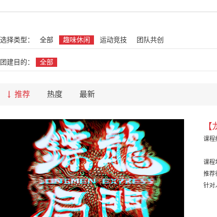
名
选择类型：
全部
趣味休闲
运动竞技
团队共创
团建目的：
全部
推荐
热度
最新
【
课程
课程
推荐
针对