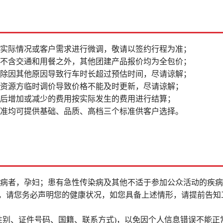
据实际情况或客户需求进行微调，敬请以签约行程为准；
品不含交通和用餐之外，其他团建产品报价均为全包价；
排除因其他原因导致行车时长超过预估时间，尽请谅解；
因资源方临时调价导致价格不能及时更新，尽请谅解；
更后增加或减少的费用按实际发生的费用进行结算；
标准均可提供基础、品质、高档三个标准供客户选择。
疾病者，孕妇；患有急性传染病及其他不适于参加公众活动的疾
者，请您务必声明您的健康状况，如您具备上述情形，请提前告知
性别、证件号码、国籍、联系方式)，以免因个人信息错误不能正