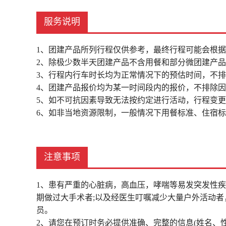
服务说明
1、团建产品所列行程仅供参考，最终行程可能会根
2、除极少数半天团建产品不含用餐和部分微团建产
3、行程内行车时长均为正常情况下的预估时间，不
4、团建产品报价均为某一时间段内的报价，不排除
5、如不可抗因素导致无法按约定进行活动，行程变
6、如非当地资源限制，一般情况下用餐标准、住宿
注意事项
1、患有严重的心脏病，高血压，哮喘等易发突发性
期做过大手术者;以及经医生叮嘱减少大量户外活动
员。
2、请您在预订时务必提供准确、完整的信息(姓名、