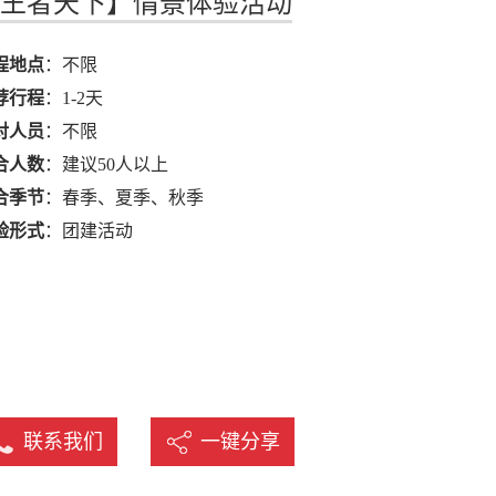
王者天下】情景体验活动
名
程地点
：不限
荐行程
：1-2天
对人员
：不限
合人数
：建议50人以上
合季节
：春季、夏季、秋季
验形式
：团建活动
联系我们
一键分享