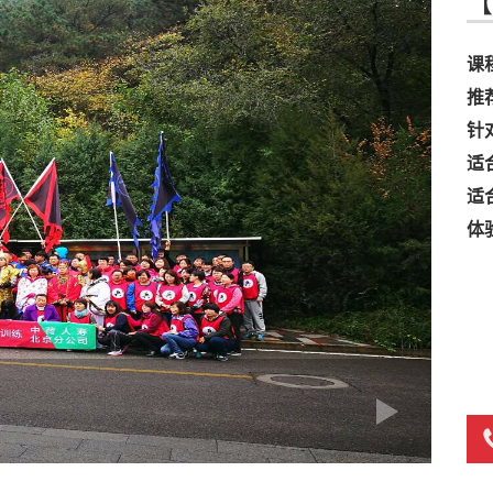
【
课
推
针
适
适
体