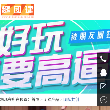
010-
5625707
QQ客服
您现在所在位置：
首页
>
团建产品
>
团队共创
留言报