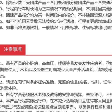
2、除极少数半天团建产品不含用餐和部分微团建产品不含交通
3、行程内行车时长均为正常情况下的预估时间，不排除因其他
4、团建产品报价均为某一时间段内的报价，不排除因资源方临
5、如不可抗因素导致无法按约定进行活动，行程变更后增加或
6、如非当地资源限制，一般情况下用餐标准、住宿标准均可提
注意事项
1、患有严重的心脏病，高血压，哮喘等易发突发性疾病者，孕
期做过大手术者;以及经医生叮嘱减少大量户外活动者，请您务
员。
2、请您在预订时务必提供准确、完整的信息(姓名、性别、证
游意外险。
3、所有学员必须服从老师及教练的安排与指挥，未经许可，不
4、本产品行程实际出行中，在不减少活动项目且征得客人同意
行程进行适当调整(如调整景点游览顺序等)，以确保行程顺利