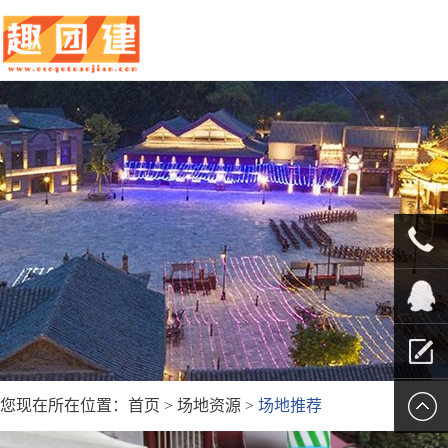
010-
5625707
QQ客服
您现在所在位置：
首页
>
场地资源
>
场地推荐
留言报