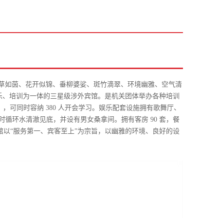
绿草如茵、花开似锦、垂柳婆娑、斑竹滴翠、环境幽雅、空气清
、娱乐、培训为一体的三星级涉外宾馆。是机关团体举办各种培训
个），可同时容纳 380 人开会学习。娱乐配套设施拥有歌舞厅、
时循环水清澈见底，并设有男女桑拿间。拥有客房 90 套，餐
宾馆以“服务第一、宾客至上”为宗旨，以幽雅的环境、良好的设