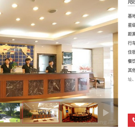
顺
基
星
距
行
住
餐
其
址