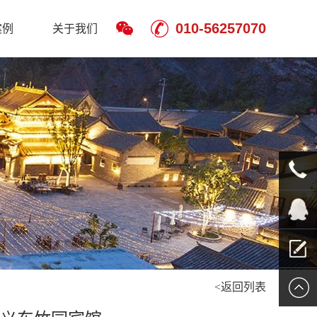
010-56257070
案例
关于我们
010-
5625707
QQ客服
<返回列表
留言报