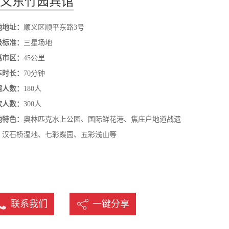
义东竹园宾馆
名
地地址：
顺义区顺平东路3号
级标准：
三星场地
离市区：
45公里
车时长：
70分钟
宿人数：
180人
饮人数：
300人
他特色：
奥林匹克水上公园、国际鲜花港、焦庄户地道战遗
、汉石桥湿地、七彩蝶园、五彩浅山等
联系我们
一键分享