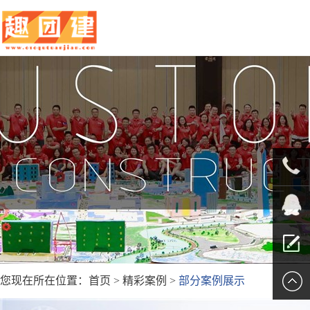
010-
5625707
QQ客服
您现在所在位置：
首页
>
精彩案例
>
部分案例展示
留言报