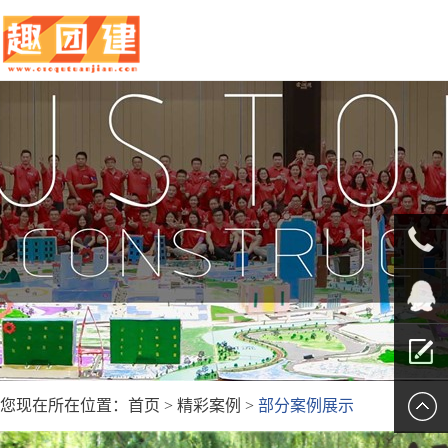
010-
5625707
QQ客服
您现在所在位置：
首页
>
精彩案例
>
部分案例展示
留言报