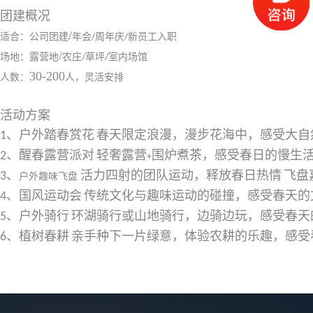
团建概况
/
适合：公司团建
年会
周年庆
新员工入职
/
/
/
场地：露营地
农庄
草坪
室内场馆
/
/
30-200
人数：
人，灵活安排
活动方案
、
户外踏春赏花
春天限定浪漫，漫步花海中，感受大自
1
、
醒春露营派对
轻奢露营
围炉煮茶，感受春日的慢生
2
+
、
活力四射的团队运动，释放春日热情
飞盘
3
户外趣味飞盘
、
国风运动会
传统文化与趣味运动的碰撞，感受春天的
4
、
户外骑行
环湖骑行或山地骑行，边骑边玩，感受春天
5
、
植树春耕
亲手种下一片绿意，体验农耕的乐趣，感受
6