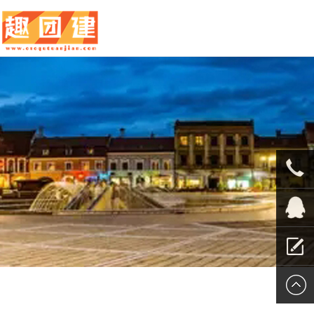
010-
5625707
QQ客服
留言报