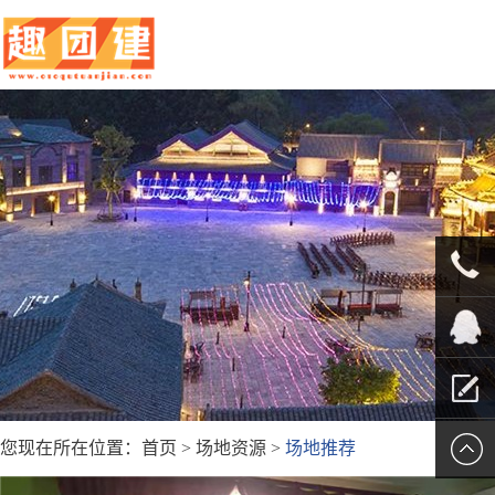
010-
5625707
QQ客服
您现在所在位置：
首页
>
场地资源
>
场地推荐
留言报