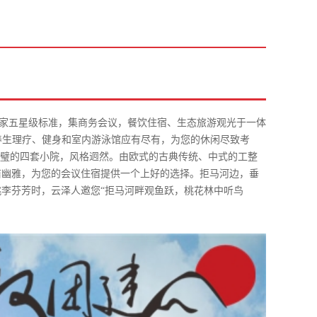
一家五星级标准，集商务会议，餐饮住宿、生态旅游观光于一体
、养生理疗、健身和室内游泳馆应有尽有，为您的休闲尽致考
西合璧的四套小院，风格迥然。由欧式的古典传统、中式的工整
洁幽雅，为您的会议住宿提供一个上好的选择
。
拒马河边，垂
桃李芬芳时，云泽人邀您“拒马河畔观鱼跃，桃花林中听鸟