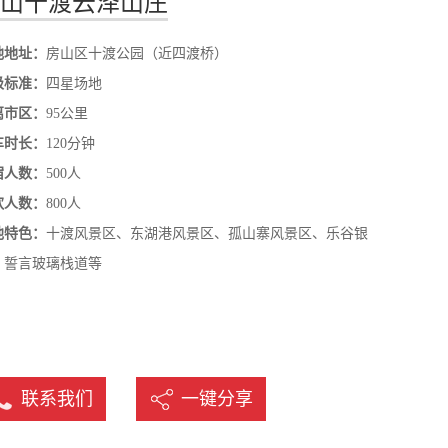
山十渡云泽山庄
名
地地址：
房山区十渡公园（近四渡桥）
级标准：
四星场地
离市区：
95公里
车时长：
120分钟
宿人数：
500人
饮人数：
800人
他特色：
十渡风景区、东湖港风景区、孤山寨风景区、乐谷银
、誓言玻璃栈道等
联系我们
一键分享