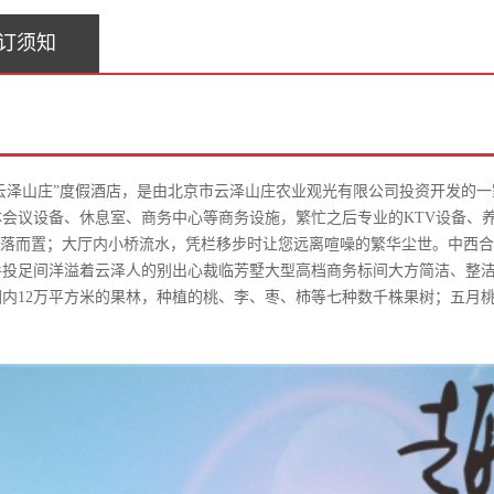
订须知
“云泽山庄”度假酒店，是由北京市云泽山庄农业观光有限公司投资开发的
媒体会议设备、休息室、商务中心等商务设施，繁忙之后专业的KTV设备
雅间错落而置；大厅内小桥流水，凭栏移步时让您远离喧噪的繁华尘世。中
手投足间洋溢着云泽人的别出心裁临芳墅大型高档商务标间大方简洁、整
园内
12万平方米的果林，种植的桃、李、枣、柿等七种数千株果树；五月