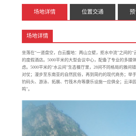
场地详情
位置交通
预
场地详情
坐落在
“一道盘空，白云腹地：两山立壁，拒水中流”之间的
的度假酒店。5000平米的大型会议中心，配备了专业的多
虑。5000平米的“水云间”生态餐厅里，28间不同格局的
对仗；漫步至东南亚的自然民俗，再到简约的现代商务；举
钓码头、游泳、拓展、竹筏木舟等康乐设施一应俱全；云泽
鸣”。