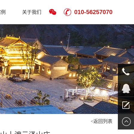
010-56257070
案例
关于我们
010-
5625707
QQ客服
<返回列表
留言报