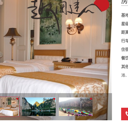
房
基
星
距
行
住
餐
其
滩