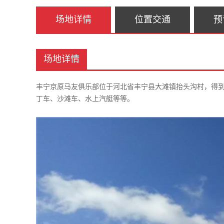
场地详情
位置交通
预
场地详情
丰宁京原马友俱乐部位于河北省丰宁县大滩镇抬头沟村，得
丁车、沙滩车、水上汽艇等等。