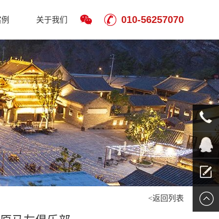
010-56257070
案例
关于我们
010-
5625707
QQ客服
<返回列表
留言报