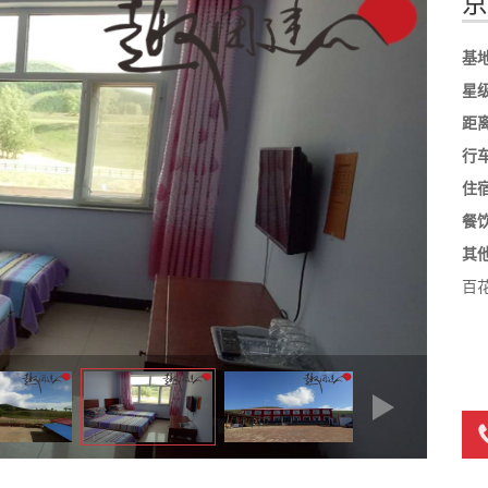
京
基
星
距
行
住
餐
其
百