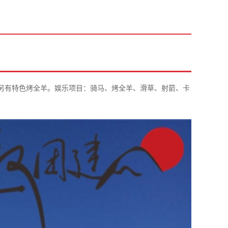
，另有特色烤全羊。娱乐项目：骑马、烤全羊、滑草、射箭、卡