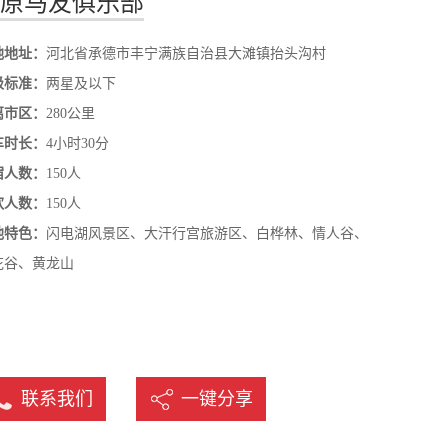
原马友俱乐部
名
地地址：
河北省承德市丰宁满族自治县大滩镇抬头沟村
级标准：
两星及以下
离市区：
280公里
车时长：
4小时30分
宿人数：
150人
饮人数：
150人
他特色：
闪电湖风景区、大汗行宫旅游区、白桦林、情人谷、
花谷、黄龙山
联系我们
一键分享