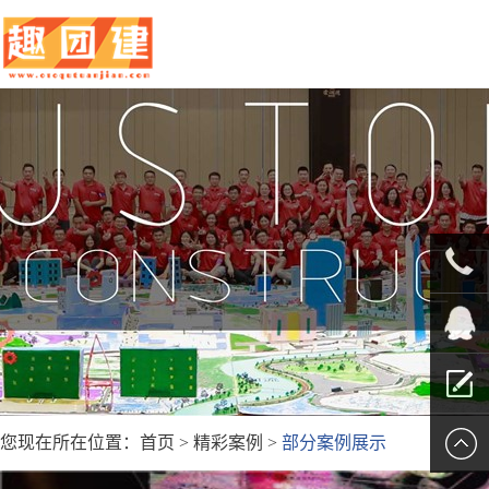
010-
5625707
QQ客服
您现在所在位置：
首页
>
精彩案例
>
部分案例展示
留言报