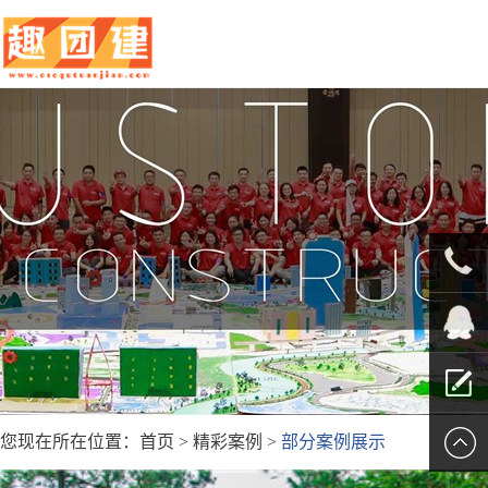
010-
5625707
QQ客服
您现在所在位置：
首页
>
精彩案例
>
部分案例展示
留言报