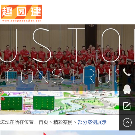
010-
5625707
QQ客服
您现在所在位置：
首页
>
精彩案例
>
部分案例展示
留言报