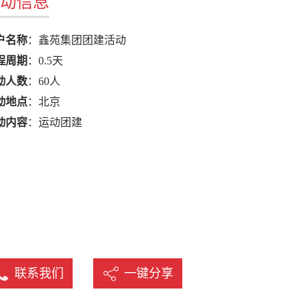
动信息
名
户名称
：鑫苑集团团建活动
程周期
：0.5天
动人数
：60人
动地点
：北京
动内容
：运动团建
联系我们
一键分享