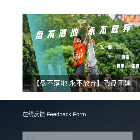
【盘不落地 永不放弃】飞盘团建
在线反馈
Feedback Form