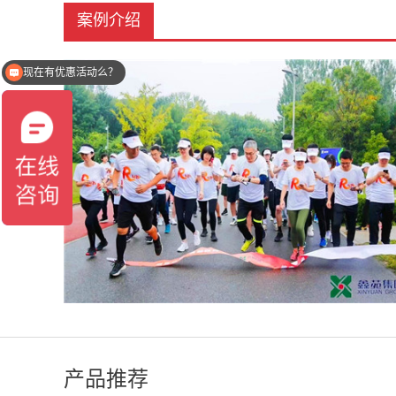
案例介绍
现在有优惠活动么？
北京周边哪里好玩？
产品推荐