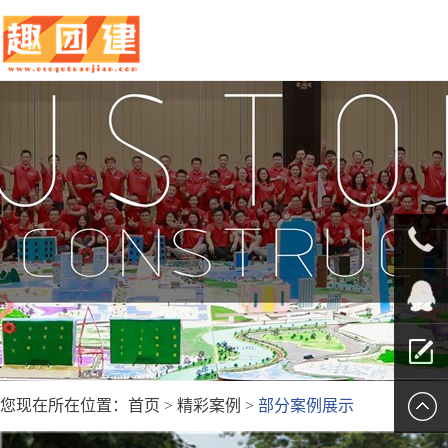
010-
5625707
QQ客服
您现在所在位置：
首页
>
精彩案例
>
部分案例展示
留言报