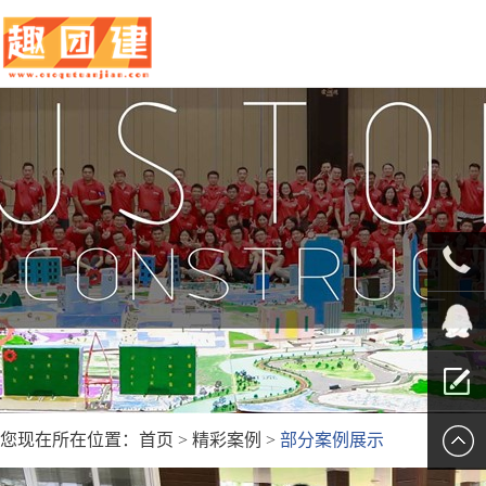
010-
5625707
QQ客服
您现在所在位置：
首页
>
精彩案例
>
部分案例展示
留言报