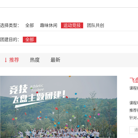
名
选择类型：
全部
趣味休闲
运动竞技
团队共创
团建目的：
全部
推荐
热度
最新
飞
课程
课程
推荐
针对
通