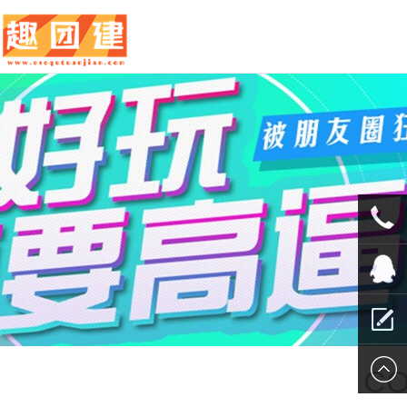
010-
5625707
QQ客服
留言报
CO