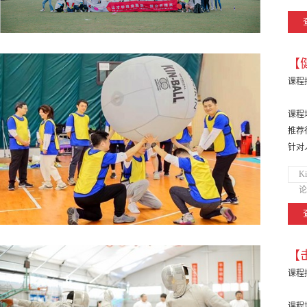
【健
课程
课程
推荐
针对
K
论
【
课程
课程