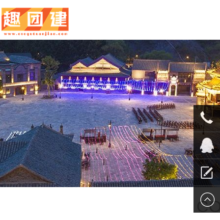
010-
5625707
QQ客服
留言报
CO