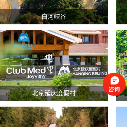
白河峡谷
北京延庆度假村