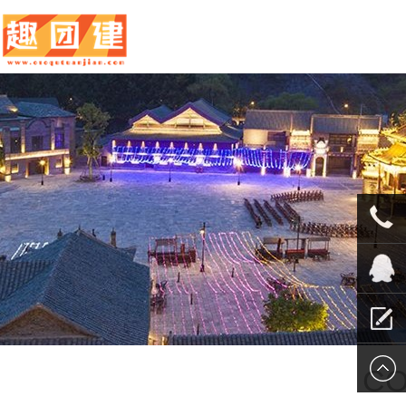
010-
5625707
QQ客服
留言报
CO