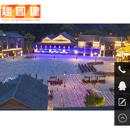
010-
5625707
QQ客服
留言报
CO